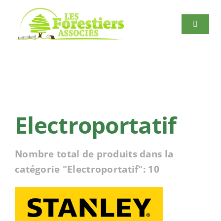
Passer
au
Navigat
contenu
à
bascule
Accueil
Exploitation forestière
Electroportatif
Magasin
Nombre total de produits dans la
Scierie
catégorie "Electroportatif": 10
Clôture
Rechercher: