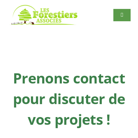
Passer
au
Navigat
contenu
à
bascule
Accueil
Exploitation forestière
Prenons contact
Magasin
pour discuter de
Scierie
vos projets !
Clôture
Rechercher: